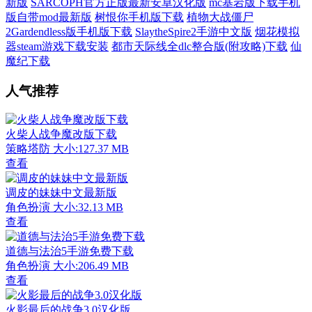
新版
SARCOPH官方正版最新安卓汉化版
mc基岩版下载手机
版自带mod最新版
树恨你手机版下载
植物大战僵尸
2Gardendless版手机版下载
SlaytheSpire2手游中文版
烟花模拟
器steam游戏下载安装
都市天际线全dlc整合版(附攻略)下载
仙
魔纪下载
人气推荐
火柴人战争魔改版下载
策略塔防
大小:127.37 MB
查看
调皮的妹妹中文最新版
角色扮演
大小:32.13 MB
查看
道德与法治5手游免费下载
角色扮演
大小:206.49 MB
查看
火影最后的战争3.0汉化版