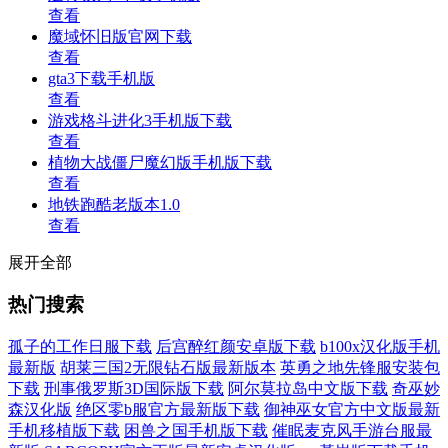
查看
魔域怀旧版官网下载
查看
gta3下载手机版
查看
游戏格斗进化3手机版下载
查看
植物大战僵尸魔幻版手机版下载
查看
地铁跑酷老版本1.0
查看
展开全部
热门搜索
孤子的工作日服下载
后宫醉红颜安卓版下载
b100x汉化版手机
最新版
胡莱三国2无限钻石版最新版本
英勇之地先锋服安装包
下载
刑事俄罗斯3D国际版下载
阿尔莫拉岛中文版下载
奇巫妙
森汉化版
绝区零b服官方最新版下载
御神巫女官方中文版最新
手机移植版下载
困兽之国手机版下载
催眠麦克风手游台服最