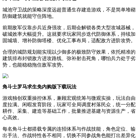
城池守卫战的策略深度远超普通生存建造游戏，不是简单堆砌
防御建筑就能守住阵地。
前期敌军仅靠步兵近身强攻，后期会解锁各类大型攻城器械，
破城效率大幅提升。这就要求玩家同步迭代防御体系，持续加
固城墙、增补防御塔楼、优化工事布局，适配敌方进阶攻势。
合理的城防规划能实现以少御多的极致防守效果，依托精准的
建筑排布封锁敌方进攻路线、弥补射击死角，哪怕兵力处于劣
势，也能稳稳拖住敌军攻势。
角斗士罗马求生免内购版下载玩法
游戏独创双重操控体系，兼顾宏观统筹与微观实操，玩法自由
度拉满。闲暇发育阶段，玩家可全局调度村落民众，统一分配
耕作、采集、建造等基础工作，批量推进基建与资源生产，省
心高效。
每名角斗士都搭载专属的连招体系与作战技能，角色定位、输
出手法、作战特性各不相同，切换不同参战角色能打出差异化