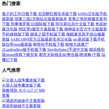
热门搜索
孤子的工作日服下载
后宫醉红颜安卓版下载
b100x汉化版手机
最新版
胡莱三国2无限钻石版最新版本
英勇之地先锋服安装包
下载
刑事俄罗斯3D国际版下载
阿尔莫拉岛中文版下载
奇巫妙
森汉化版
绝区零b服官方最新版下载
御神巫女官方中文版最新
手机移植版下载
困兽之国手机版下载
催眠麦克风手游台服最
新版
SARCOPH官方正版最新安卓汉化版
mc基岩版下载手机
版自带mod最新版
树恨你手机版下载
植物大战僵尸
2Gardendless版手机版下载
SlaytheSpire2手游中文版
烟花模拟
器steam游戏下载安装
都市天际线全dlc整合版(附攻略)下载
仙
魔纪下载
人气推荐
火柴人战争魔改版下载
策略塔防
大小:127.37 MB
查看
调皮的妹妹中文最新版