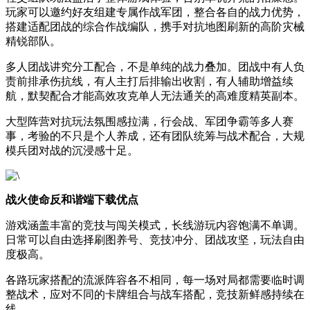
玩家可以邀约好友组建专属作战军团，整合各自的战力优势，
搭建适配团战的综合作战编队，携手对抗地图刷新的高阶灾械
精锐部队。
多人团战讲究分工配合，不是单纯的战力叠加。团战中有人负
责前排承伤抗线，有人主打后排输出收割，有人辅助增益续
航，默契配合才能高效攻克单人无法通关的高难度精英副本。
大型阵营对抗玩法氛围感拉满，行会战、军团争霸等多人赛
事，考验的不只是个人养成，还有团队统筹与战术配合，大规
模兵团对战的沉浸感十足。
战火使命反和谐端下载优点
游戏涵盖丰富的竞技与闯关模式，长线游玩内容饱满不单调。
日常可以自由选择刷图养号、竞技冲分、团战攻坚，玩法自由
度极高。
各路玩家搭配的流派阵容各不相同，每一场对局都需要临时调
整战术，应对不同的卡牌组合与战车搭配，竞技新鲜感持续在
线。