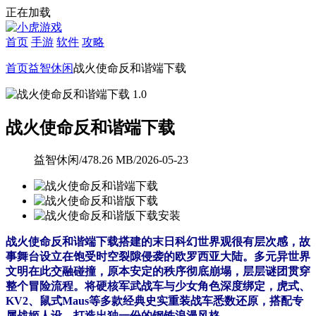
正在加载
首页
手游
软件
攻略
首页
益智休闲
战火使命反和谐端下载
战火使命反和谐端下载
益智休闲
/
478.26 MB
/
2026-05-23
战火使命反和谐端下载搭建的末日科幻世界观很有层次感，故
事舞台设立在饱受时空裂隙侵袭的欧罗西亚大陆。多元异世界
文明在此交融碰撞，原本安定的秩序彻底崩塌，层层谜团贯穿
整个冒险流程。将硬核军武战车与少女角色深度绑定，虎式、
KV2、鼠式Maus等多款经典史实重装战车悉数还原，搭配专
属战姬人设，打造出独一份的钢铁浪漫风格。