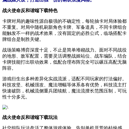
战火使命反和谐端下载特色
卡牌对局的趣味性源自极强的不确定性，每轮抽卡对局体验都
不重复。对局中随机刷新角色卡牌、军备道具，不同卡牌组合
能触发不一样的战术效果，没有固定的必胜公式，临场搭配卡
牌组合是制胜关键。
战场策略博弈深度十足，不止是简单堆砌战力。面对不同战役
的地形、敌军配置，需要灵活调整战姬站位、战车编队，结合
卡牌技能打出联动效果，低配合理布阵完全可以碾压高配无脑
阵容。
游戏衍生出多种差异化实战流派，适配不同玩家的打法偏好。
科技攻坚、机械强攻、魔法增幅等体系各有优势，科技流主打
快速破防，机械流侧重兵团续航，魔法流擅长范围压制，可玩
性十分多元。
战火使命反和谐端下载玩法
社交组队玩法盘活了整体游戏体验，告别单机开荒的枯燥感。