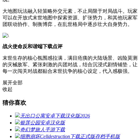
大地图玩法融入轻策略外交元素，不止局限于对局战斗。玩家
可以在开放式末世地图中探索资源、扩张势力，和其他玩家军
团联动协作、制衡博弈，在乱世格局中逐步壮大自身势力。
战火使命反和谐端下载点评
末世生存的核心氛围感拉满，满目疮痍的大陆场景、凶险莫测
的灾械敌军、紧张刺激的兵团对战，结合沉浸式剧情铺垫，让
每一次闯关对战都贴合末世抗争的核心设定，代入感极强。
展开全部
收起
猜你喜欢
无出口公寓安卓下载汉化版2026
银莲公园安卓汉化版
奇幻梦旅人手游下载
细胞崩坏Celldestruction下载正式版存档手机版