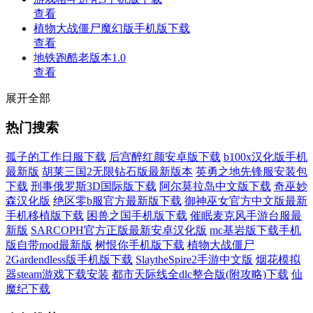
查看
植物大战僵尸魔幻版手机版下载
查看
地铁跑酷老版本1.0
查看
展开全部
热门搜索
孤子的工作日服下载
后宫醉红颜安卓版下载
b100x汉化版手机
最新版
胡莱三国2无限钻石版最新版本
英勇之地先锋服安装包
下载
刑事俄罗斯3D国际版下载
阿尔莫拉岛中文版下载
奇巫妙
森汉化版
绝区零b服官方最新版下载
御神巫女官方中文版最新
手机移植版下载
困兽之国手机版下载
催眠麦克风手游台服最
新版
SARCOPH官方正版最新安卓汉化版
mc基岩版下载手机
版自带mod最新版
树恨你手机版下载
植物大战僵尸
2Gardendless版手机版下载
SlaytheSpire2手游中文版
烟花模拟
器steam游戏下载安装
都市天际线全dlc整合版(附攻略)下载
仙
魔纪下载