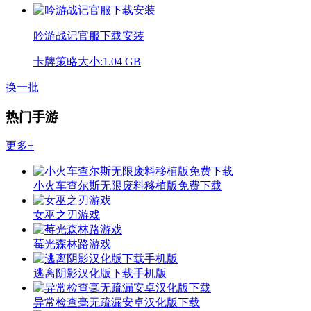
吟游战记官服下载安装
卡牌策略
大小:1.04 GB
换一批
热门手游
更多+
小火车查尔斯无限废料移植版免费下载
女巫之刃游戏
莓光森林路游戏
逃离阴影汉化版下载手机版
异常检查毫无疏漏安卓汉化版下载